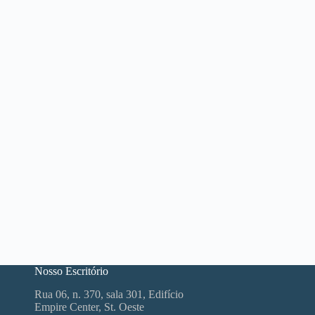
Nosso Escritório
Rua 06, n. 370, sala 301, Edifício
Empire Center, St. Oeste