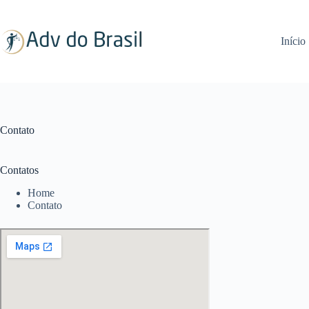
Pular
para
o
Início
conteúdo
Contato
Contatos
Home
Contato