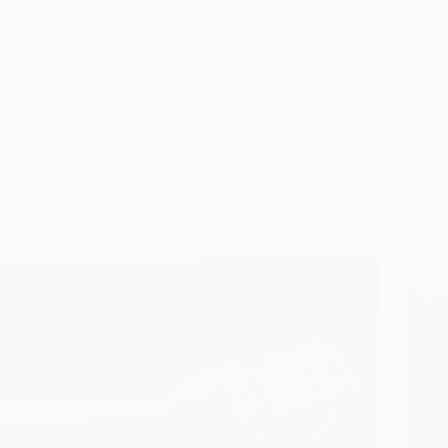
estar certos e alinhados o tempo todo. Um CPF
minuto
digitado com um número a menos. Um CNPJ
audito
escrito…
peça 
Advogados Adv do Brasil
07/04/2026
Dicas
Quem Já Recebeu da Samarco Vai Receber de
Inden
Novo?