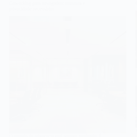
Coworking para advogados: estrutura e
privacidade necessárias
O mundo da advocacia está sempre mudando. É