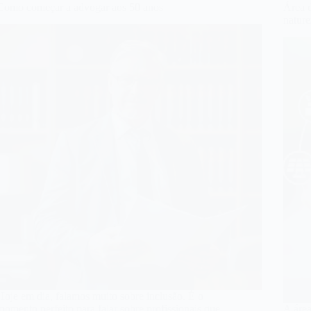
Como começar a advogar aos 50 anos
Área 
nature
Hoje em dia, falamos muito sobre inclusão. É o
momento perfeito para falar sobre profissionais que
A áre