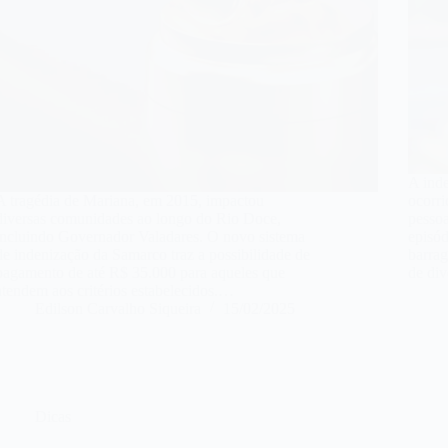
A inde
A tragédia de Mariana, em 2015, impactou
ocorr
diversas comunidades ao longo do Rio Doce,
pesso
incluindo Governador Valadares. O novo sistema
episó
de indenização da Samarco traz a possibilidade de
barrag
pagamento de até R$ 35.000 para aqueles que
de di
atendem aos critérios estabelecidos.…
Edilson Carvalho Siqueira
15/02/2025
Dicas